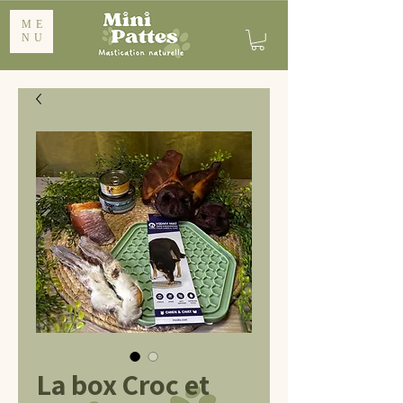
ME
NU
La box Croc et