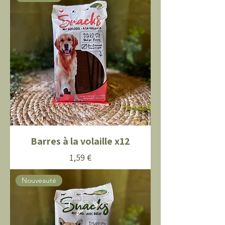
Barres à la volaille x12
Prix
1,59 €
Nouveauté