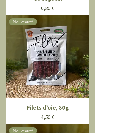
Prix
0,80 €
Nouveauté
Filets d’oie, 80g
Prix
4,50 €
Nouveauté