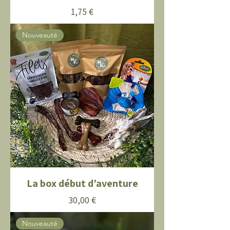
Prix
1,75 €
Nouveauté
La box début d’aventure
Prix
30,00 €
Nouveauté