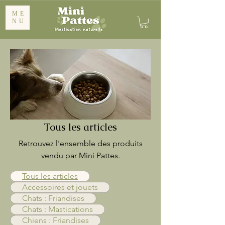
ME
NU
Tous les articles
Retrouvez l'ensemble des produits
vendu par Mini Pattes.
Tous les articles
Accessoires et jouets
Chats : Friandises
Chats : Mastications
Chiens : Friandises